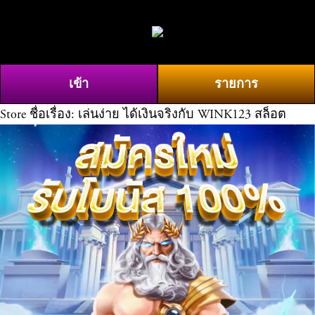
O
0
p
e
n
เข้า
รายการ
M
e
Store
ชื่อเรื่อง: เล่นง่าย ได้เงินจริงกับ WINK123 สล็อต
n
u