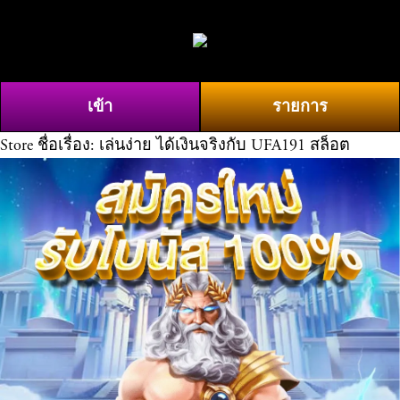
O
0
p
e
n
เข้า
รายการ
M
e
Store
ชื่อเรื่อง: เล่นง่าย ได้เงินจริงกับ UFA191 สล็อต
n
u