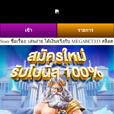
O
0
p
e
n
เข้า
รายการ
M
e
Store
ชื่อเรื่อง: เล่นง่าย ได้เงินจริงกับ MEGABET333 สล็อต
n
u