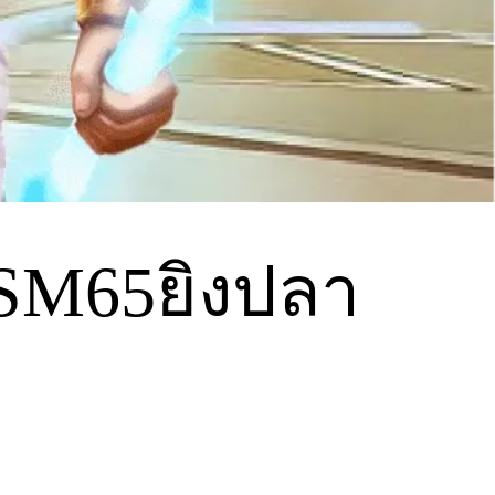
บ LSM65ยิงปลา