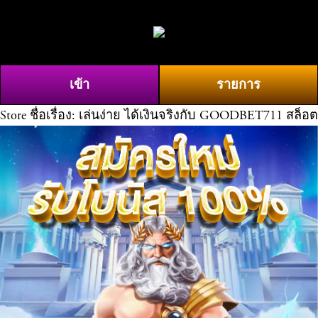
O
0
p
e
n
เข้า
รายการ
M
e
Store
ชื่อเรื่อง: เล่นง่าย ได้เงินจริงกับ GOODBET711 สล็อต
n
u