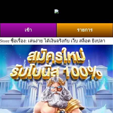
O
0
p
e
n
เข้า
รายการ
M
e
Store
ชื่อเรื่อง: เล่นง่าย ได้เงินจริงกับ เว็บ สล็อต ยิงปลา
n
u