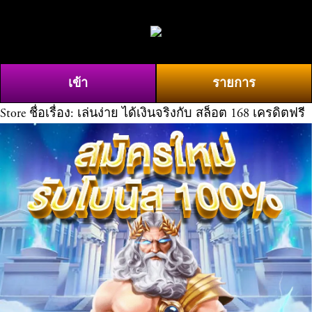
O
0
p
e
n
เข้า
รายการ
M
e
Store
ชื่อเรื่อง: เล่นง่าย ได้เงินจริงกับ สล็อต 168 เครดิตฟรี
n
u