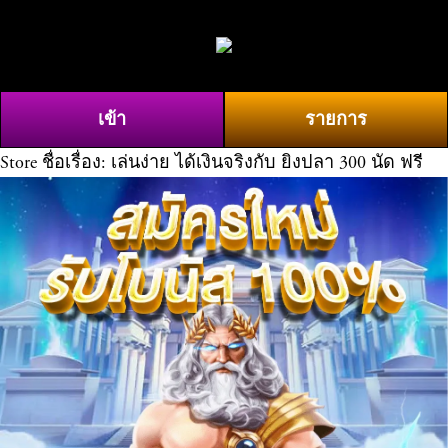
O
0
p
e
n
เข้า
รายการ
M
e
Store
ชื่อเรื่อง: เล่นง่าย ได้เงินจริงกับ ยิงปลา 300 นัด ฟรี
n
u