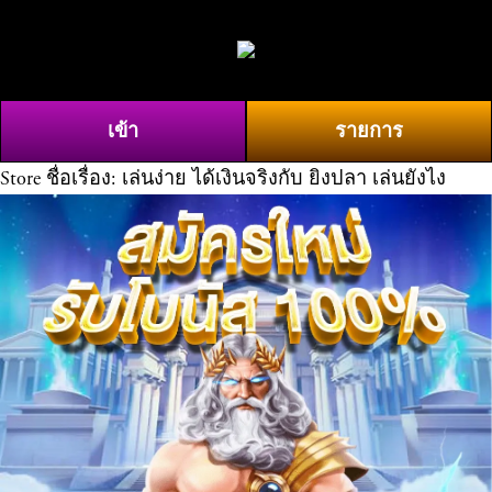
O
0
p
e
n
เข้า
รายการ
M
e
Store
ชื่อเรื่อง: เล่นง่าย ได้เงินจริงกับ ยิงปลา เล่นยังไง
n
u