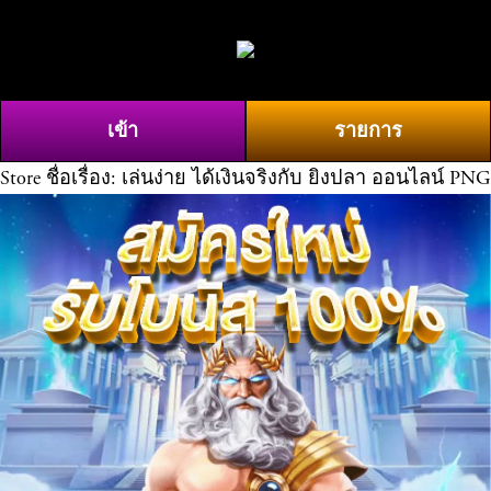
O
0
p
e
n
เข้า
รายการ
M
e
Store
ชื่อเรื่อง: เล่นง่าย ได้เงินจริงกับ ยิงปลา ออนไลน์ PNG
n
u