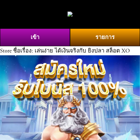
O
0
p
e
n
เข้า
รายการ
M
e
Store
ชื่อเรื่อง: เล่นง่าย ได้เงินจริงกับ ยิงปลา สล็อต XO
n
u