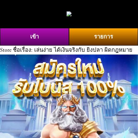
O
0
p
e
n
เข้า
รายการ
M
e
Store
ชื่อเรื่อง: เล่นง่าย ได้เงินจริงกับ ยิงปลา ผิดกฎหมาย
n
u