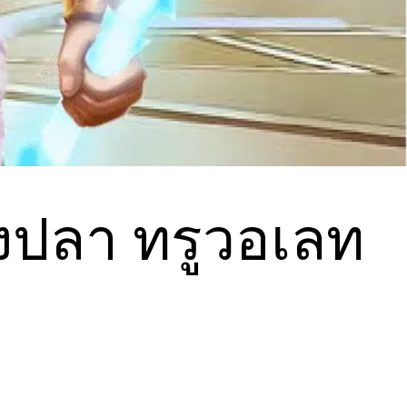
 ยิงปลา ทรูวอเลท