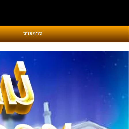
0
รายการ